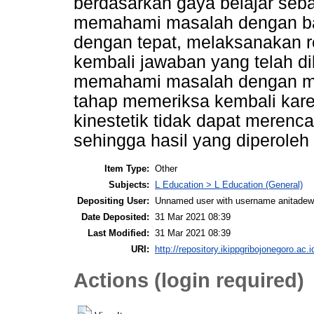
berdasarkan gaya belajar sebag
memahami masalah dengan ba
dengan tepat, melaksanakan 
kembali jawaban yang telah dil
memahami masalah dengan me
tahap memeriksa kembali karen
kinestetik tidak dapat meren
sehingga hasil yang diperoleh 
Item Type:
Other
Subjects:
L Education > L Education (General)
Depositing User:
Unnamed user with username anitadew
Date Deposited:
31 Mar 2021 08:39
Last Modified:
31 Mar 2021 08:39
URI:
http://repository.ikippgribojonegoro.ac.i
Actions (login required)