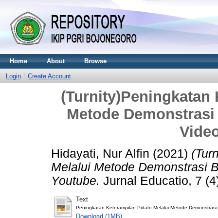
Home
About
Browse
Login
Create Account
(Turnity)Peningkatan 
Metode Demonstrasi
Vide
Hidayati, Nur Alfin
(2021)
(Tur
Melalui Metode Demonstrasi 
Youtube.
Jurnal Educatio, 7 (
Text
Peningkatan Keterampilan Pidato Melalui Metode Demonstras
Download (1MB)