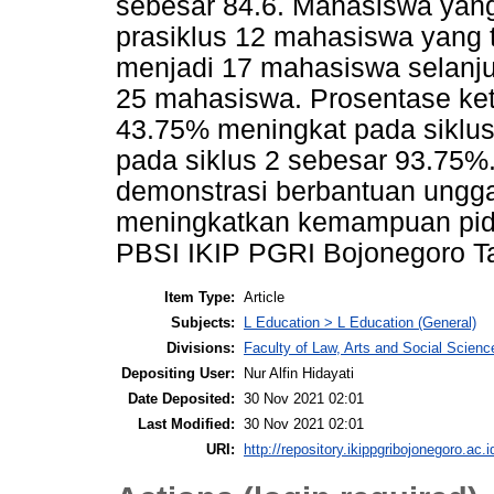
sebesar 84.6. Mahasiswa yang
prasiklus 12 mahasiswa yang 
menjadi 17 mahasiswa selanju
25 mahasiswa. Prosentase ket
43.75% meningkat pada siklu
pada siklus 2 sebesar 93.75
demonstrasi berbantuan ungga
meningkatkan kemampuan pida
PBSI IKIP PGRI Bojonegoro 
Item Type:
Article
Subjects:
L Education > L Education (General)
Divisions:
Faculty of Law, Arts and Social Scien
Depositing User:
Nur Alfin Hidayati
Date Deposited:
30 Nov 2021 02:01
Last Modified:
30 Nov 2021 02:01
URI:
http://repository.ikippgribojonegoro.ac.i