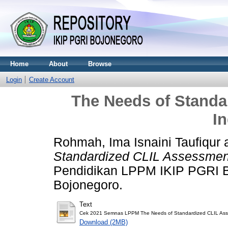
Home
About
Browse
Login
Create Account
The Needs of Standa
I
Rohmah, Ima Isnaini Taufiqur
Standardized CLIL Assessment
Pendidikan LPPM IKIP PGRI B
Bojonegoro.
Text
Cek 2021 Semnas LPPM The Needs of Standardized CLIL Asse
Download (2MB)