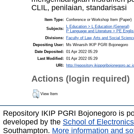
CLIL, penilaian, standarisasi
Item Type:
Conference or Workshop Item (Paper)
L Education > L Education (General)
Subjects:
P Language and Literature > PE Englis
Divisions:
Faculty of Law, Arts and Social Scien
Depositing User:
Ms Winarsih IKIP PGRI Bojonegoro
Date Deposited:
01 Apr 2022 05:29
Last Modified:
01 Apr 2022 05:29
URI:
http://repository.ikippgribojonegoro.ac.i
Actions (login required)
View Item
Repository IKIP PGRI Bojonegoro is 
developed by the
School of Electroni
Southampton.
More information and sof