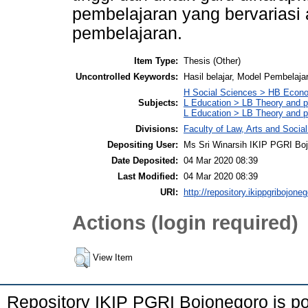
pembelajaran yang bervariasi 
pembelajaran.
Item Type:
Thesis (Other)
Uncontrolled Keywords:
Hasil belajar, Model Pembelaja
H Social Sciences > HB Econ
Subjects:
L Education > LB Theory and pr
L Education > LB Theory and p
Divisions:
Faculty of Law, Arts and Socia
Depositing User:
Ms Sri Winarsih IKIP PGRI Bo
Date Deposited:
04 Mar 2020 08:39
Last Modified:
04 Mar 2020 08:39
URI:
http://repository.ikippgribojoneg
Actions (login required)
View Item
Repository IKIP PGRI Bojonegoro is 