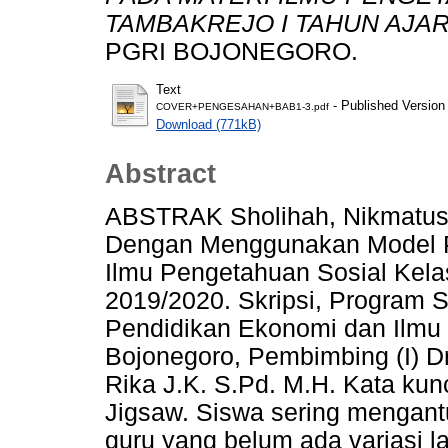
TAMBAKREJO I TAHUN AJARA
PGRI BOJONEGORO.
Text
- Published Version
COVER+PENGESAHAN+BAB1-3.pdf
Download (771kB)
Abstract
ABSTRAK Sholihah, Nikmatus. 
Dengan Menggunakan Model P
Ilmu Pengetahuan Sosial Kela
2019/2020. Skripsi, Program 
Pendidikan Ekonomi dan Ilmu
Bojonegoro, Pembimbing (I) Dr
Rika J.K. S.Pd. M.H. Kata kun
Jigsaw. Siswa sering mengan
guru yang belum ada variasi 