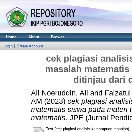
Home
About
Browse
Login
Create Account
cek plagiasi anal
masalah matematis 
ditinjau dari
Ali Noeruddin, Ali
and
Faizatul
AM
(2023)
cek plagiasi anal
matematis siswa pada materi ta
matematis.
JPE (Jurnal Pendi
Text (cek plagiasi analisis kemampuan masalah)