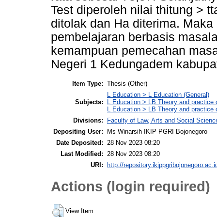
Test diperoleh nilai thitung > 
ditolak dan Ha diterima. Mak
pembelajaran berbasis masala
kemampuan pemecahan masal
Negeri 1 Kedungadem kabupat
Item Type:
Thesis (Other)
L Education > L Education (General)
Subjects:
L Education > LB Theory and practice 
L Education > LB Theory and practice
Divisions:
Faculty of Law, Arts and Social Scien
Depositing User:
Ms Winarsih IKIP PGRI Bojonegoro
Date Deposited:
28 Nov 2023 08:20
Last Modified:
28 Nov 2023 08:20
URI:
http://repository.ikippgribojonegoro.ac.i
Actions (login required)
View Item