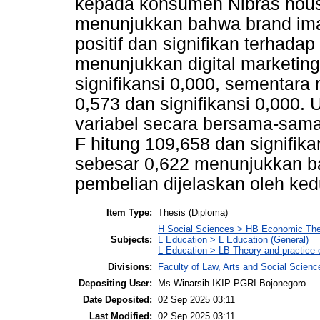
kepada konsumen Nibras house
menunjukkan bahwa brand imag
positif dan signifikan terhadap
menunjukkan digital marketing
signifikansi 0,000, sementara 
0,573 dan signifikansi 0,000.
variabel secara bersama-sama 
F hitung 109,658 dan signifika
sebesar 0,622 menunjukkan b
pembelian dijelaskan oleh kedu
Item Type:
Thesis (Diploma)
H Social Sciences > HB Economic Th
Subjects:
L Education > L Education (General)
L Education > LB Theory and practice 
Divisions:
Faculty of Law, Arts and Social Scien
Depositing User:
Ms Winarsih IKIP PGRI Bojonegoro
Date Deposited:
02 Sep 2025 03:11
Last Modified:
02 Sep 2025 03:11