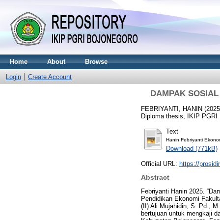
Home
About
Browse
Login
Create Account
DAMPAK SOSIAL
FEBRIYANTI, HANIN
(202
Diploma thesis, IKIP PG
Text
Hanin Febriyanti Ekonom
Download (771kB)
Official URL:
https://prosidi
Abstract
Febriyanti Hanin 2025. “D
Pendidikan Ekonomi Fakult
(II) Ali Mujahidin, S. Pd.,
bertujuan untuk mengkaji da