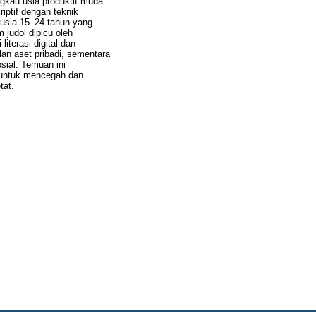
gkau usia produktif muda
riptif dengan teknik
rusia 15–24 tahun yang
m judol dipicu oleh
iterasi digital dan
an aset pribadi, sementara
sial. Temuan ini
h untuk mencegah dan
tat.