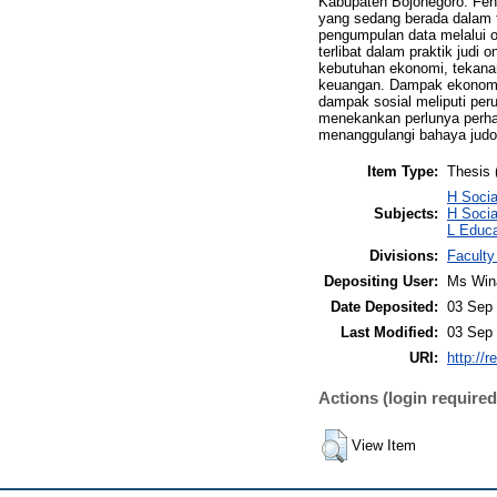
Kabupaten Bojonegoro. Feno
yang sedang berada dalam fa
pengumpulan data melalui 
terlibat dalam praktik judi 
kebutuhan ekonomi, tekanan 
keuangan. Dampak ekonomi y
dampak sosial meliputi peru
menekankan perlunya perhat
menanggulangi bahaya judol
Item Type:
Thesis 
H Soci
Subjects:
H Socia
L Educa
Divisions:
Faculty
Depositing User:
Ms Win
Date Deposited:
03 Sep 
Last Modified:
03 Sep 
URI:
http://r
Actions (login required
View Item