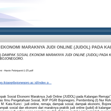
 EKONOMI MARAKNYA JUDI ONLINE (JUDOL) PADA K
5)
DAMPAK SOSIAL EKONOMI MARAKNYA JUDI ONLINE (JUDOL) PADA 
RI BOJONEGORO.
i - Hanin Febriyanti-1-25.pdf
ng.ikippgribojonegoro.ac.id/index.p...
ampak Sosial Ekonomi Maraknya Judi Online (JUDOL) pada Kalangan Remaja”.
as Ilmu Pengetahuan Sosial, IKIP PGRI Bojonegoro, Pembimbing (I) Nur Ro
 M. M. Kata Kunci : judi online, remaja, dampak sosial, dampak ekonomi, Bojone
mpak sosial dan ekonomi dari maraknya praktik judi online (judol) di kalanga