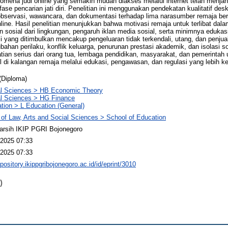
mena judi online yang semakin mudah diakses melalui internet telah menjan
se pencarian jati diri. Penelitian ini menggunakan pendekatan kualitatif desk
observasi, wawancara, dan dokumentasi terhadap lima narasumber remaja be
online. Hasil penelitian menunjukkan bahwa motivasi remaja untuk terlibat dala
sosial dari lingkungan, pengaruh iklan media sosial, serta minimnya edukasi l
ang ditimbulkan mencakup pengeluaran tidak terkendali, utang, dan penjual
bahan perilaku, konflik keluarga, penurunan prestasi akademik, dan isolasi so
ian serius dari orang tua, lembaga pendidikan, masyarakat, dan pemerinta
 di kalangan remaja melalui edukasi, pengawasan, dan regulasi yang lebih ke
(Diploma)
al Sciences > HB Economic Theory
l Sciences > HG Finance
tion > L Education (General)
 of Law, Arts and Social Sciences > School of Education
arsih IKIP PGRI Bojonegoro
2025 07:33
2025 07:33
epository.ikippgribojonegoro.ac.id/id/eprint/3010
)