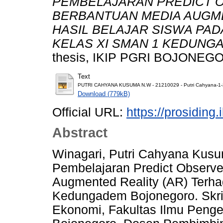
PEMBELAJARAN PREDICT O
BERBANTUAN MEDIA AUGME
HASIL BELAJAR SISWA PA
KELAS XI SMAN 1 KEDUN
thesis, IKIP PGRI BOJONEG
Text
PUTRI CAHYANA KUSUMA N.W - 21210029 - Putri Cahyana-1-
Download (779kB)
Official URL:
https://prosiding.
Abstract
Winagari, Putri Cahyana Kus
Pembelajaran Predict Observ
Augmented Reality (AR) Terha
Kedungadem Bojonegoro. Skrip
Ekonomi, Fakultas Ilmu Penge