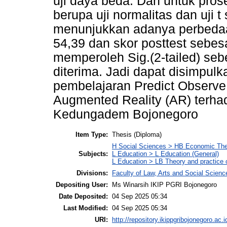
uji daya beda. Dan untuk pros
berupa uji normalitas dan uji 
menunjukkan adanya perbedaan 
54,39 dan skor posttest sebesar 
memperoleh Sig.(2-tailed) seb
diterima. Jadi dapat disimpul
pembelajaran Predict Observe
Augmented Reality (AR) terhad
Kedungadem Bojonegoro
Item Type:
Thesis (Diploma)
H Social Sciences > HB Economic Th
Subjects:
L Education > L Education (General)
L Education > LB Theory and practice 
Divisions:
Faculty of Law, Arts and Social Scien
Depositing User:
Ms Winarsih IKIP PGRI Bojonegoro
Date Deposited:
04 Sep 2025 05:34
Last Modified:
04 Sep 2025 05:34
URI:
http://repository.ikippgribojonegoro.ac.i