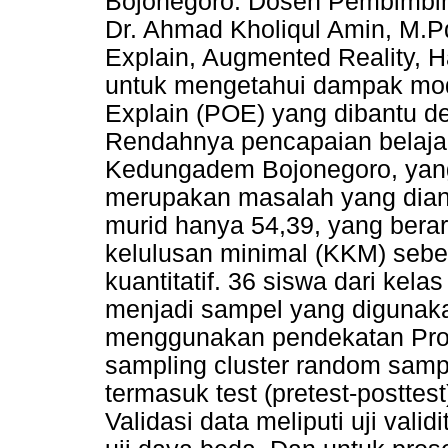
Bojonegoro. Dosen Pembimbing 
Dr. Ahmad Kholiqul Amin, M.Pd
Explain, Augmented Reality, Has
untuk mengetahui dampak mod
Explain (POE) yang dibantu d
Rendahnya pencapaian belajar
Kedungadem Bojonegoro, yang 
merupakan masalah yang diangka
murid hanya 54,39, yang berar
kelulusan minimal (KKM) sebesa
kuantitatif. 36 siswa dari ke
menjadi sampel yang digunaka
menggunakan pendekatan Prob
sampling cluster random samp
termasuk test (pretest-posttes
Validasi data meliputi uji validi