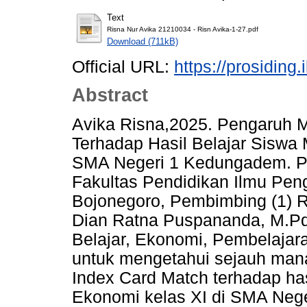
Text
Risna Nur Avika 21210034 - Risn Avika-1-27.pdf
Download (711kB)
Official URL:
https://prosiding.
Abstract
Avika Risna,2025. Pengaruh 
Terhadap Hasil Belajar Siswa 
SMA Negeri 1 Kedungadem. Pr
Fakultas Pendidikan Ilmu Pen
Bojonegoro, Pembimbing (1) Rik
Dian Ratna Puspananda, M.Pd.
Belajar, Ekonomi, Pembelajaran
untuk mengetahui sejauh man
Index Card Match terhadap has
Ekonomi kelas XI di SMA Neg