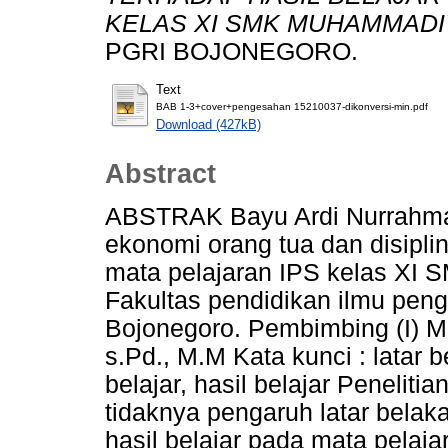
KELAS XI SMK MUHAMMADIY
PGRI BOJONEGORO.
Text
BAB 1-3+cover+pengesahan 15210037-dikonversi-min.pdf
Download (427kB)
Abstract
ABSTRAK Bayu Ardi Nurrahman,
ekonomi orang tua dan disiplin
mata pelajaran IPS kelas XI 
Fakultas pendidikan ilmu peng
Bojonegoro. Pembimbing (I) M. 
s.Pd., M.M Kata kunci : latar b
belajar, hasil belajar Peneliti
tidaknya pengaruh latar belak
hasil belajar pada mata pelaj