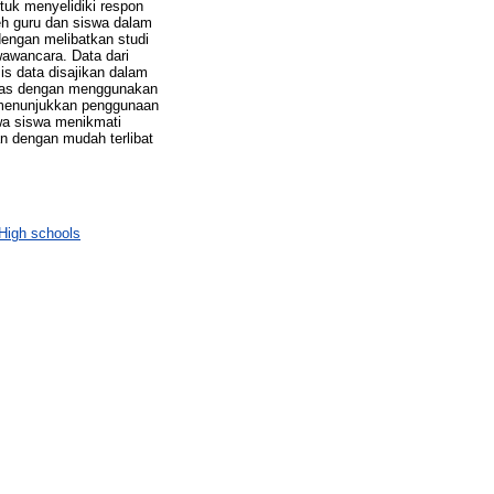
tuk menyelidiki respon
eh guru dan siswa dalam
engan melibatkan studi
wawancara. Data dari
is data disajikan dalam
ngkas dengan menggunakan
i menunjukkan penggunaan
hwa siswa menikmati
n dengan mudah terlibat
High schools