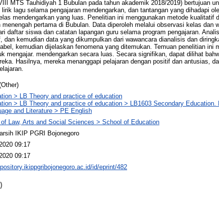
VIII MTS Tauhidiyah 1 Bubulan pada tahun akademik 2018/2019) bertujuan un
lirik lagu selama pengajaran mendengarkan, dan tantangan yang dihadapi ol
as mendengarkan yang luas. Penelitian ini menggunakan metode kualitatif d
h menengah pertama di Bubulan. Data diperoleh melalui observasi kelas dan 
ari daftar siswa dan catatan lapangan guru selama program pengajaran. Analis
if, dan kemudian data yang dikumpulkan dari wawancara dianalisis dan diri
tabel, kemudian dijelaskan fenomena yang ditemukan. Temuan penelitian in
tuk mengajar. mendengarkan secara luas. Secara signifikan, dapat dilihat ba
ka. Hasilnya, mereka menanggapi pelajaran dengan positif dan antusias, da
lajaran.
(Other)
tion > LB Theory and practice of education
tion > LB Theory and practice of education > LB1603 Secondary Education. 
age and Literature > PE English
 of Law, Arts and Social Sciences > School of Education
arsih IKIP PGRI Bojonegoro
2020 09:17
2020 09:17
epository.ikippgribojonegoro.ac.id/id/eprint/482
)