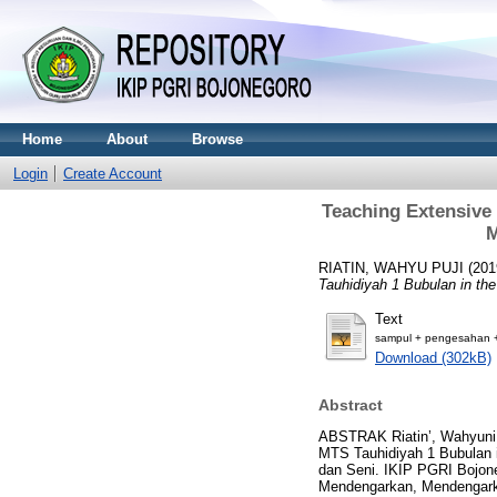
Home
About
Browse
Login
Create Account
Teaching Extensive 
M
RIATIN, WAHYU PUJI
(201
Tauhidiyah 1 Bubulan in th
Text
sampul + pengesahan +
Download (302kB)
Abstract
ABSTRAK Riatin’, Wahyuni, 
MTS Tauhidiyah 1 Bubulan 
dan Seni. IKIP PGRI Bojone
Mendengarkan, Mendengarka