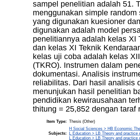
sampel penelitian adalah 51.
menggunakan simple random 
yang digunakan kuesioner dan
digunakan adalah model persa
penelitiannya adalah kelas XI
dan kelas XI Teknik Kendaraa
kelas uji coba adalah kelas X
(TKRO). Instrumen dalam penel
dokumentasi. Analisis instrum
reliabilitas. Dari hasil analisi
menunjukan hasil penelitian 
pendidikan kewirausahaan ter
thitung = 25,852 dengan taraf n
Item Type:
Thesis (Other)
H Social Sciences > HB Economic Th
Subjects:
L Education > LB Theory and practice 
L Education > LB Theory and practice