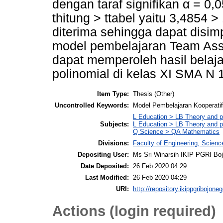
dengan taraf signifikan α = 0,05
thitung > ttabel yaitu 3,4854 
diterima sehingga dapat disi
model pembelajaran Team Assis
dapat memperoleh hasil belaja
polinomial di kelas XI SMA N 
Item Type:
Thesis (Other)
Uncontrolled Keywords:
Model Pembelajaran Kooperatif,
L Education > LB Theory and pr
Subjects:
L Education > LB Theory and p
Q Science > QA Mathematics
Divisions:
Faculty of Engineering, Scien
Depositing User:
Ms Sri Winarsih IKIP PGRI Bo
Date Deposited:
26 Feb 2020 04:29
Last Modified:
26 Feb 2020 04:29
URI:
http://repository.ikippgribojoneg
Actions (login required)